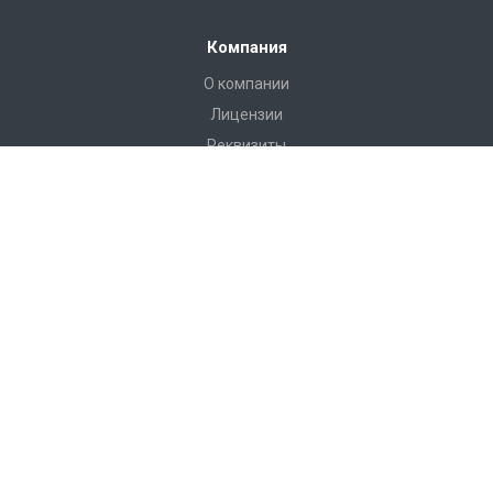
Компания
О компании
Лицензии
Реквизиты
Каталог
Антитеррористическое оборудование
РЖД Пломбы
Пломбы Пластиковые
Пломбы Металические
Инструмент
Измерительные приборы
Башмаки горочные, искробезопасные, КСБ-Р
Грузоподъемные приспособления
Пневмооболочки, стяжные ремни, крепление груза