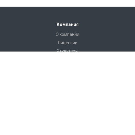
Компания
О компании
Лицензии
Реквизиты
Каталог
Антитеррористическое оборудование
РЖД Пломбы
Пломбы Пластиковые
Пломбы Металические
Инструмент
Измерительные приборы
Башмаки горочные, искробезопасные, КСБ-Р
Грузоподъемные приспособления