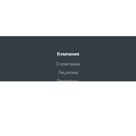
Компания
О компании
Лицензии
Реквизиты
Каталог
Антитеррористическое оборудование
РЖД Пломбы
Пломбы Пластиковые
Пломбы Металические