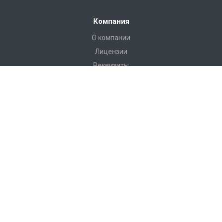
Компания
О компании
Лицензии
Реквизиты
Каталог
Антитеррористическое оборудование
РЖД Пломбы
Пломбы Пластиковые
Пломбы Металические
Инструмент
Измерительные приборы
Башмаки горочные, искробезопасные, КСБ-Р
Грузоподъемные приспособления
Пневмооболочки, стяжные ремни, крепление груза