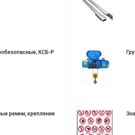
робезопасные, КСБ-Р
Гр
ые ремни, крепление
Зна