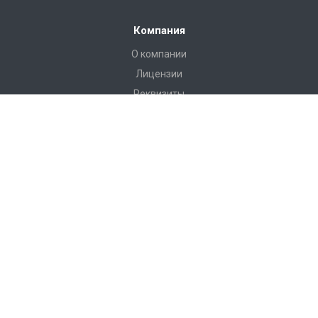
Компания
О компании
Лицензии
Реквизиты
Каталог
Антитеррористическое оборудование
РЖД Пломбы
Пломбы Пластиковые
Пломбы Металические
Инструмент
Измерительные приборы
Башмаки горочные, искробезопасные, КСБ-Р
Грузоподъемные приспособления
Пневмооболочки, стяжные ремни, крепление груза