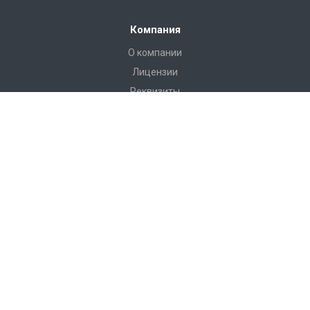
Компания
О компании
Лицензии
Реквизиты
Каталог
Антитеррористическое оборудование
РЖД Пломбы
Пломбы Пластиковые
Пломбы Металические
Инструмент
Измерительные приборы
Башмаки горочные, искробезопасные, КСБ-Р
Грузоподъемные приспособления
Пневмооболочки, стяжные ремни, крепление груза