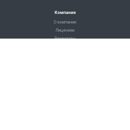
Компания
О компании
Лицензии
Реквизиты
Каталог
Антитеррористическое оборудование
РЖД Пломбы
Пломбы Пластиковые
Пломбы Металические
Инструмент
Измерительные приборы
Башмаки горочные, искробезопасные, КСБ-Р
Грузоподъемные приспособления
Пневмооболочки, стяжные ремни, крепление груза