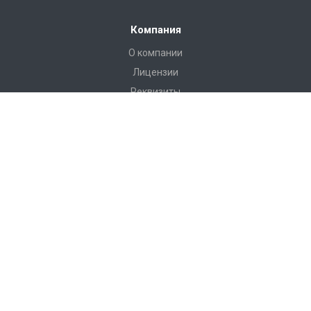
Компания
О компании
Лицензии
Реквизиты
Каталог
Антитеррористическое оборудование
РЖД Пломбы
Пломбы Пластиковые
Пломбы Металические
Инструмент
Измерительные приборы
Башмаки горочные, искробезопасные, КСБ-Р
Грузоподъемные приспособления
Пневмооболочки, стяжные ремни, крепление груза