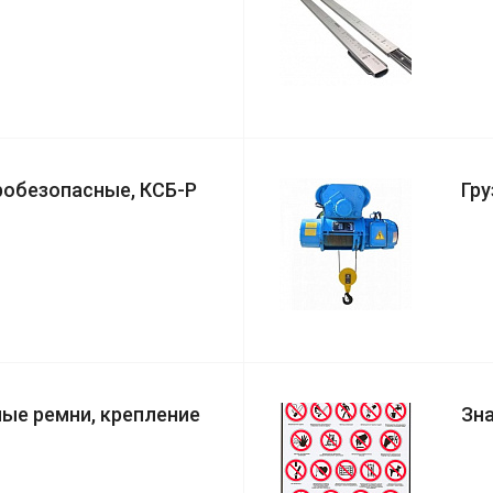
робезопасные, КСБ-Р
Гр
ые ремни, крепление
Зна