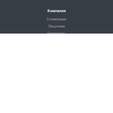
Компания
О компании
Лицензии
Реквизиты
Каталог
Антитеррористическое оборудование
РЖД Пломбы
Пломбы Пластиковые
Пломбы Металические
Инструмент
Измерительные приборы
Башмаки горочные, искробезопасные, КСБ-Р
Грузоподъемные приспособления
Пневмооболочки, стяжные ремни, крепление груза