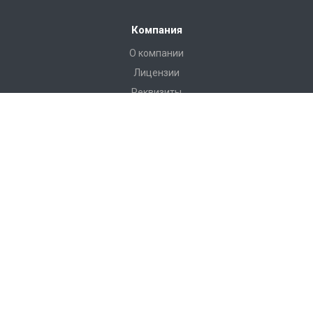
Компания
О компании
Лицензии
Реквизиты
Каталог
Антитеррористическое оборудование
РЖД Пломбы
Пломбы Пластиковые
Пломбы Металические
Инструмент
Измерительные приборы
Башмаки горочные, искробезопасные, КСБ-Р
Грузоподъемные приспособления
Пневмооболочки, стяжные ремни, крепление груза