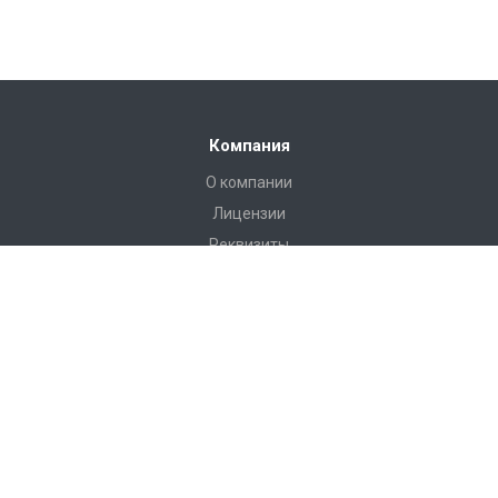
Компания
О компании
Лицензии
Реквизиты
Каталог
Антитеррористическое оборудование
РЖД Пломбы
Пломбы Пластиковые
Пломбы Металические
Инструмент
Измерительные приборы