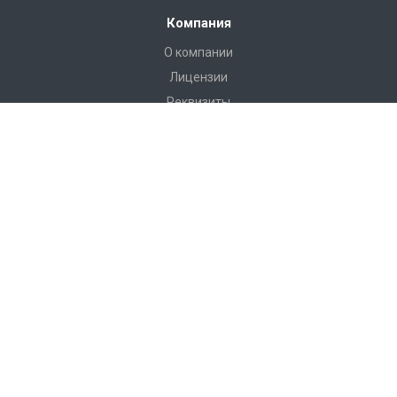
Компания
О компании
Лицензии
Реквизиты
Каталог
Антитеррористическое оборудование
РЖД Пломбы
Пломбы Пластиковые
Пломбы Металические
Инструмент
Измерительные приборы
Башмаки горочные, искробезопасные, КСБ-Р
Грузоподъемные приспособления
Пневмооболочки, стяжные ремни, крепление груза